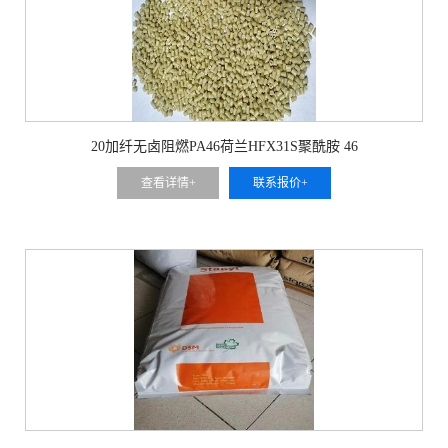
20加纤无卤阻燃PA46荷兰HFX31S聚酰胺 46
查看详情+
联系报价+