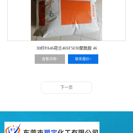
30纤PA46荷兰46SF5030聚酰胺 46
查看详情+
联系报价+
下一页