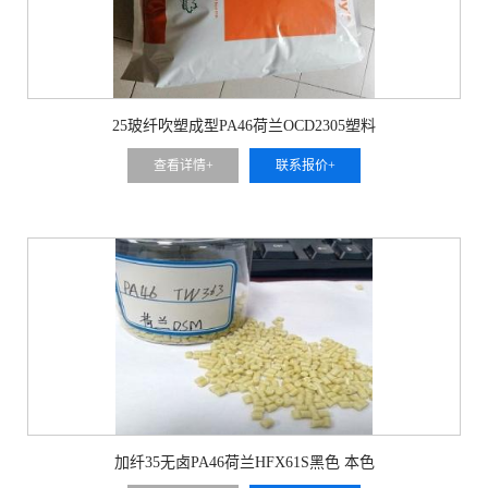
25玻纤吹塑成型PA46荷兰OCD2305塑料
查看详情+
联系报价+
加纤35无卤PA46荷兰HFX61S黑色 本色