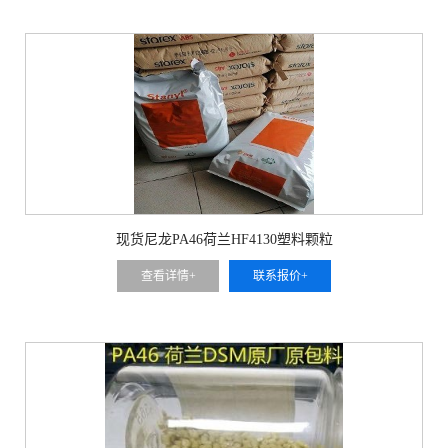
现货尼龙PA46荷兰HF4130塑料颗粒
查看详情+
联系报价+