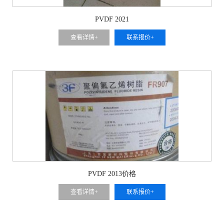
PVDF 2021
查看详情+
联系报价+
PVDF 2013价格
查看详情+
联系报价+