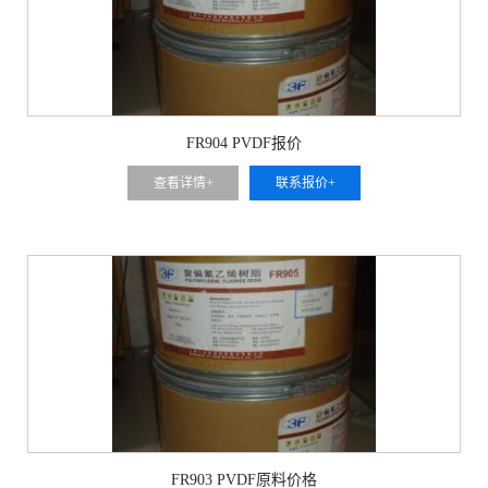
FR904 PVDF报价
查看详情+
联系报价+
FR903 PVDF原料价格