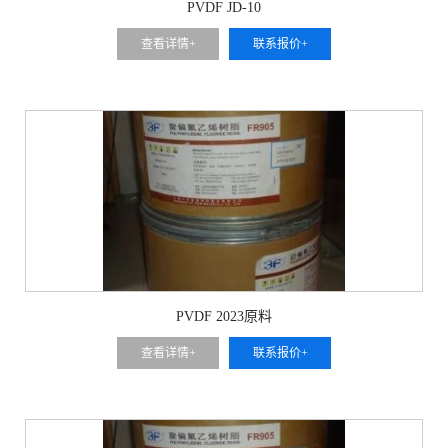
PVDF JD-10
查看详情+
联系报价+
PVDF 2023原料
查看详情+
联系报价+