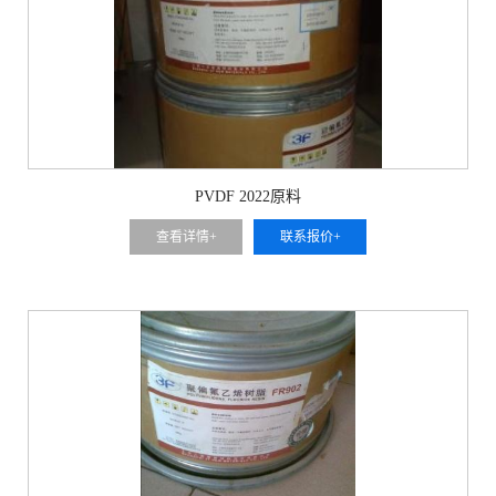
PVDF 2022原料
查看详情+
联系报价+