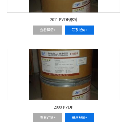
2011 PVDF原料
查看详情+
联系报价+
2008 PVDF
查看详情+
联系报价+