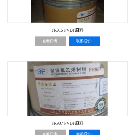
FR915 PVDF原料
查看详情+
联系报价+
FR907 PVDF原料
查看详情+
联系报价+