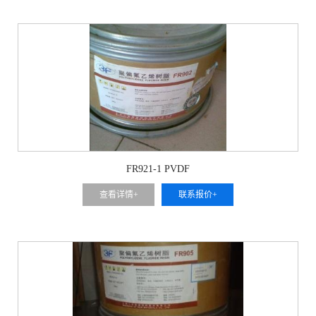
FR921-1 PVDF
查看详情+
联系报价+