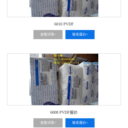
6010 PVDF
查看详情+
联系报价+
6008 PVDF报价
查看详情+
联系报价+