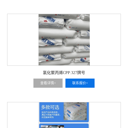
氯化聚丙烯CPP:327牌号
查看详情+
联系报价+