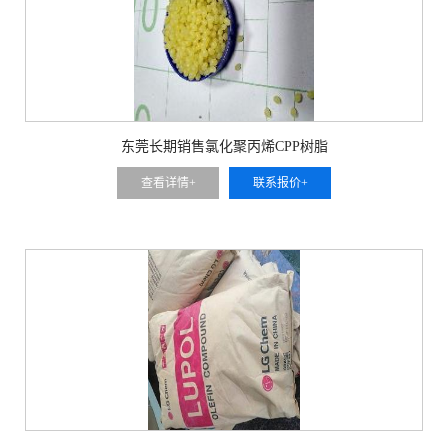
东莞长期销售氯化聚丙烯CPP树脂
查看详情+
联系报价+