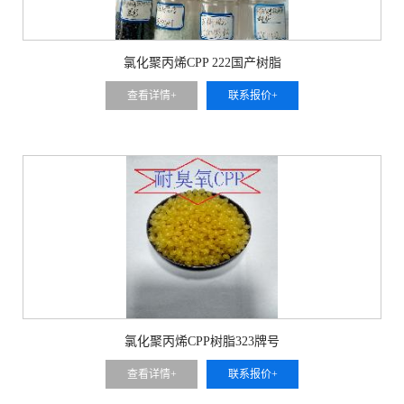
氯化聚丙烯CPP 222国产树脂
查看详情+
联系报价+
氯化聚丙烯CPP树脂323牌号
查看详情+
联系报价+