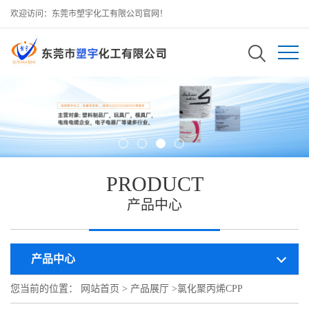
欢迎访问：东莞市塑宇化工有限公司官网！
PRODUCT
产品中心
产品中心
您当前的位置：
网站首页
>
产品展厅
>
氯化聚丙烯CPP