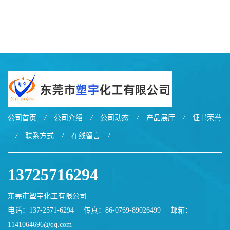
公司首页
/
公司介绍
/
公司动态
/
产品展厅
/
证书荣誉
/
联系方式
/
在线留言
/
13725716294
东莞市塑宇化工有限公司
电话：137-2571-6294
传真：86-0769-89026499
邮箱：
1141064696@qq.com