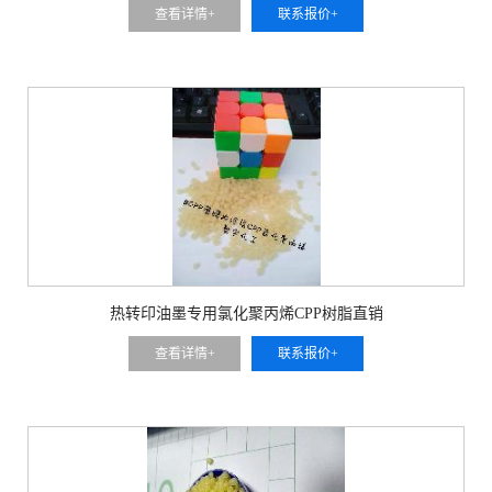
查看详情+
联系报价+
热转印油墨专用氯化聚丙烯CPP树脂直销
查看详情+
联系报价+