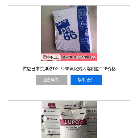
供应日本东洋纺DX-526P氯化聚丙烯树脂CPP价格
查看详情+
联系报价+