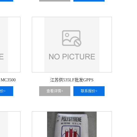
C3500
江苏供535LF批发GPPS
价+
查看详情+
联系报价+