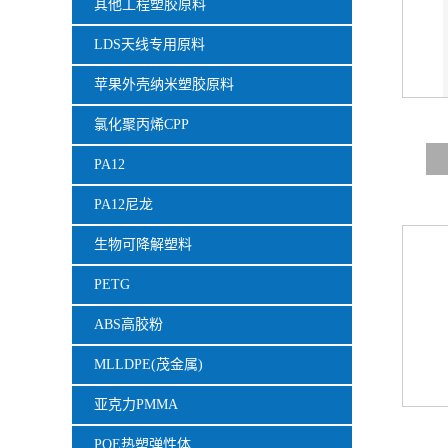
其他工程塑胶原料
LDS天线专用原料
苹果外壳纳米塑胶原料
氯化聚丙烯CPP
PA12
PA12尼龙
生物可降解塑料
PETG
ABS高胶粉
MLLDPE(茂金属)
亚克力PMMA
POE热塑弹性体