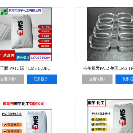
正牌 PA12 瑞士EMS L20EC
杭州批发PA12 美国EMS TR
查看详情+
联系报价+
查看详情+
联系报