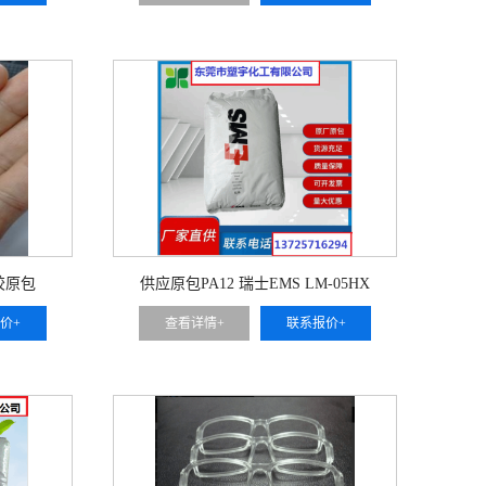
塑胶原包
供应原包PA12 瑞士EMS LM-05HX
价+
查看详情+
联系报价+