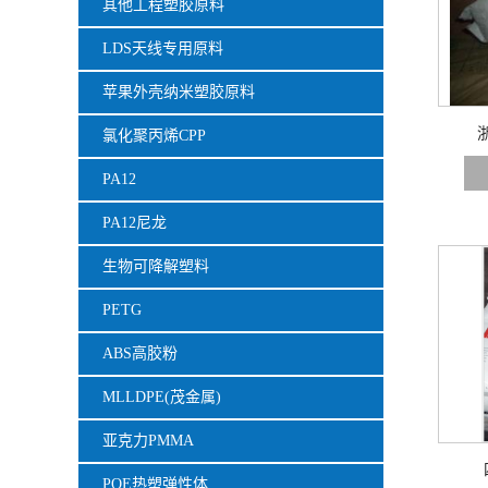
其他工程塑胶原料
LDS天线专用原料
苹果外壳纳米塑胶原料
浙
氯化聚丙烯CPP
PA12
PA12尼龙
生物可降解塑料
PETG
ABS高胶粉
MLLDPE(茂金属)
亚克力PMMA
POE热塑弹性体