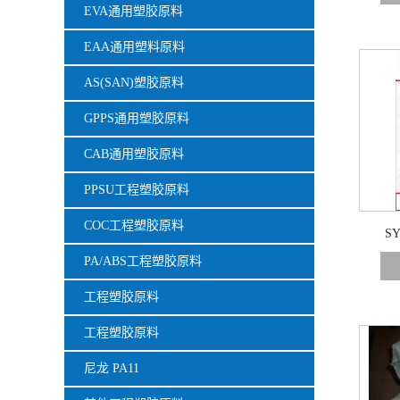
EVA通用塑胶原料
EAA通用塑料原料
AS(SAN)塑胶原料
GPPS通用塑胶原料
CAB通用塑胶原料
PPSU工程塑胶原料
COC工程塑胶原料
S
PA/ABS工程塑胶原料
工程塑胶原料
工程塑胶原料
尼龙 PA11