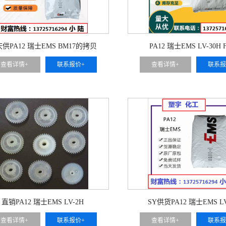
供PA12 瑞士EMS BM17的拷贝
PA12 瑞士EMS LV-30H 
查看详情+
联系报价+
查看详情+
联系报
直销PA12 瑞士EMS LV-2H
SY供货PA12 瑞士EMS LV
查看详情+
联系报价+
查看详情+
联系报