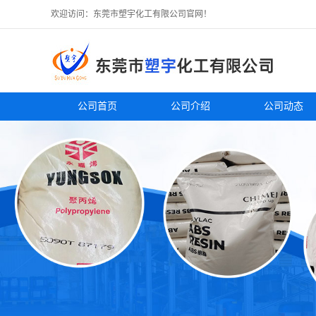
欢迎访问：东莞市塑宇化工有限公司官网！
公司首页
公司介绍
公司动态