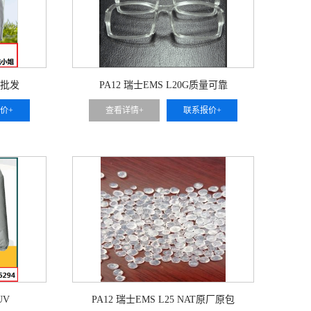
0X批发
PA12 瑞士EMS L20G质量可靠
价+
查看详情+
联系报价+
UV
PA12 瑞士EMS L25 NAT原厂原包