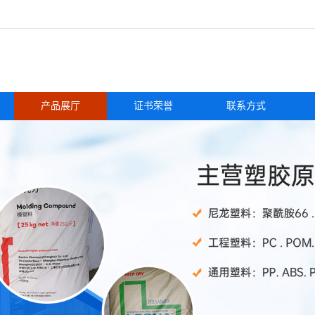
产品展厅
证书荣誉
联系方式