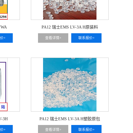
FWA
PA12 瑞士EMS LV-3A H原装料
价+
查看详情+
联系报价+
-3H
PA12 瑞士EMS LV-3A H塑胶原包
价+
查看详情+
联系报价+