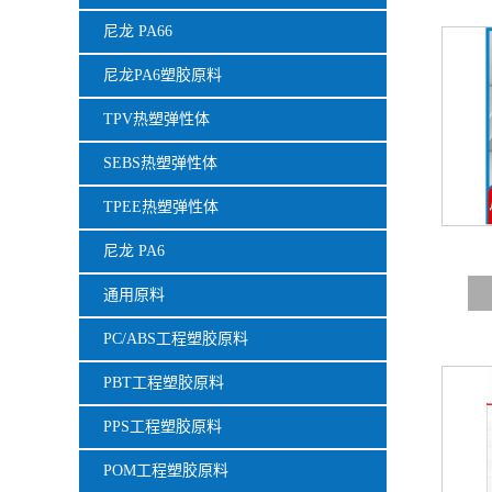
尼龙 PA66
尼龙PA6塑胶原料
TPV热塑弹性体
SEBS热塑弹性体
TPEE热塑弹性体
尼龙 PA6
通用原料
PC/ABS工程塑胶原料
PBT工程塑胶原料
PPS工程塑胶原料
POM工程塑胶原料