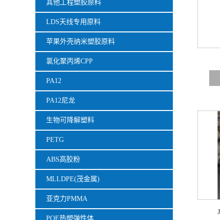
其他工程塑胶原料
LDS天线专用原料
苹果外壳纳米塑胶原料
氯化聚丙烯CPP
PA12
PA12尼龙
生物可降解塑料
PETG
ABS高胶粉
MLLDPE(茂金属)
亚克力PMMA
POE热塑弹性体