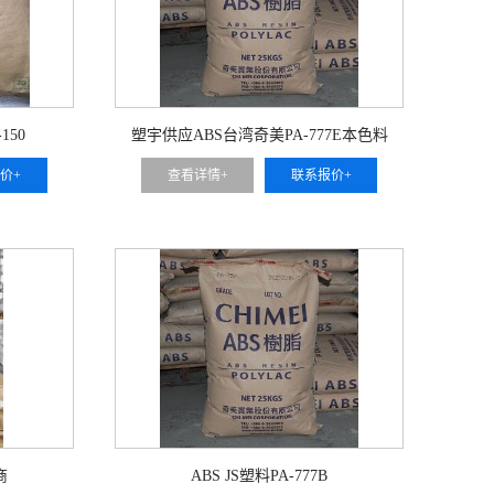
150
塑宇供应ABS台湾奇美PA-777E本色料
价+
查看详情+
联系报价+
商
ABS JS塑料PA-777B