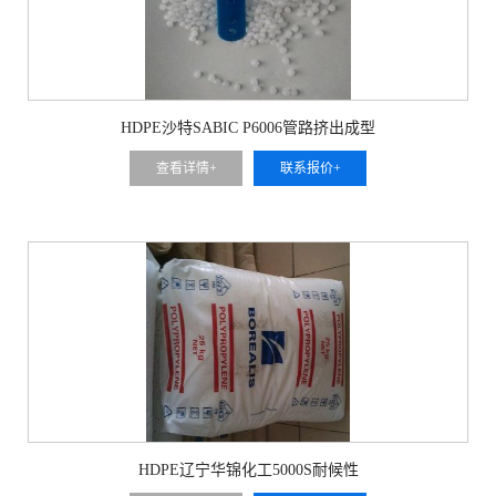
HDPE沙特SABIC P6006管路挤出成型
查看详情+
联系报价+
HDPE辽宁华锦化工5000S耐候性