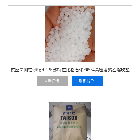
供应高刚性薄膜HDPE沙特拉比格石化F0554高密度聚乙烯吹塑
HDPE
查看详情+
联系报价+