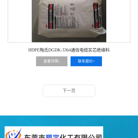
HDPE陶氏DGDK-3364通信电缆实芯绝缘料
查看详情+
联系报价+
下一页