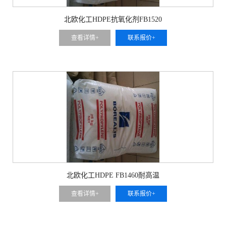
北欧化工HDPE抗氧化剂FB1520
查看详情+
联系报价+
北欧化工HDPE FB1460耐高温
查看详情+
联系报价+