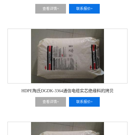
查看详情+
联系报价+
HDPE陶氏DGDK-3364通信电缆实芯绝缘料的拷贝
查看详情+
联系报价+