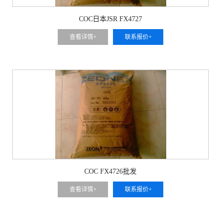
COC日本JSR FX4727
查看详情+
联系报价+
COC FX4726批发
查看详情+
联系报价+