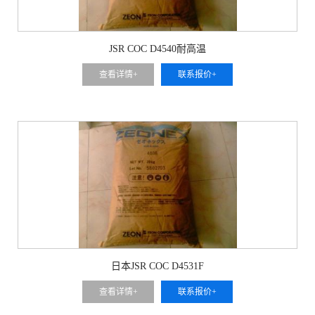
JSR COC D4540耐高温
查看详情+
联系报价+
日本JSR COC D4531F
查看详情+
联系报价+