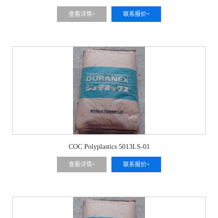
查看详情+
联系报价+
COC Polyplastics 5013LS-01
查看详情+
联系报价+