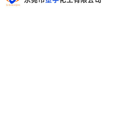
公司首页
/
公司介绍
/
公司动态
/
产品展厅
/
证书荣誉
/
联系方式
/
在线留言
/
13725716294
东莞市塑宇化工有限公司
电话：137-2571-6294
传真：86-0769-89026499
邮箱：
1141064696@qq.com
联系人：陆香英
地址：广东省东莞市樟木头镇先威路75号7栋110
室
东莞市塑宇化工有限公司
版权所有 Copyright (©) 2026
XML
技术支持：
盖德化工网
食品商务网