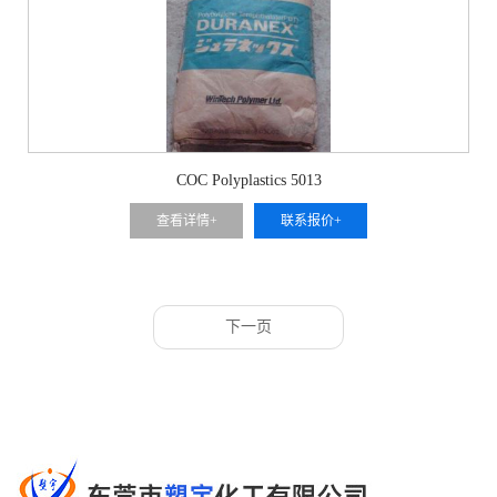
COC Polyplastics 5013
查看详情+
联系报价+
下一页