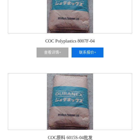
COC Polyplastics 8007F-04
查看详情+
联系报价+
COC原料 6015S-04批发