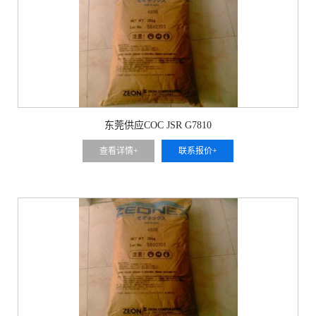
东莞供应COC JSR G7810
查看详情+
联系报价+