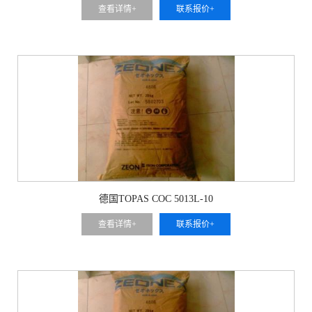
查看详情+
联系报价+
德国TOPAS COC 5013L-10
查看详情+
联系报价+