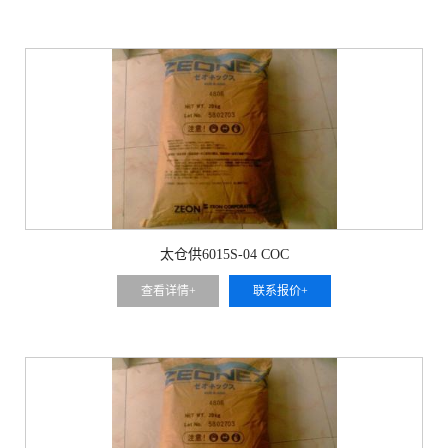
太仓供6015S-04 COC
查看详情+
联系报价+