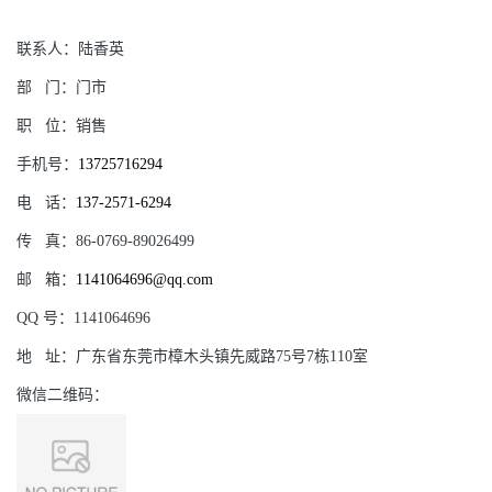
联系人：
陆香英
部
门：
门市
职
位：
销售
手机号：
13725716294
电
话：
137-2571-6294
传
真：
86-0769-89026499
邮
箱：
1141064696@qq.com
QQ
号：
1141064696
地
址：
广东省东莞市樟木头镇先威路75号7栋110室
微信二维码：