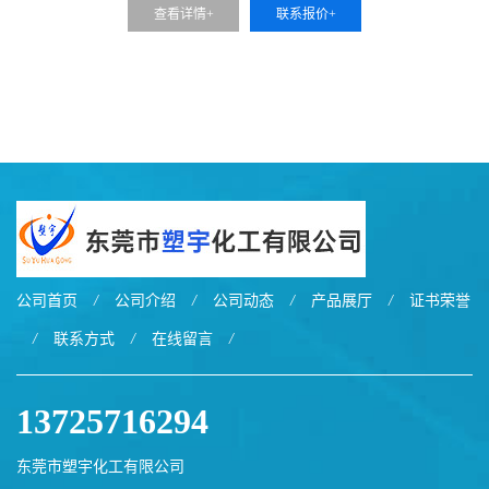
查看详情+
联系报价+
公司首页
/
公司介绍
/
公司动态
/
产品展厅
/
证书荣誉
/
联系方式
/
在线留言
/
13725716294
东莞市塑宇化工有限公司