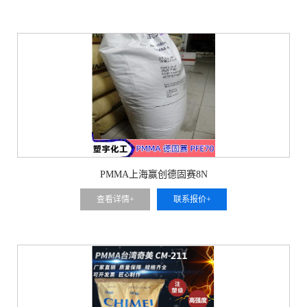
PMMA上海赢创德固赛8N
查看详情+
联系报价+