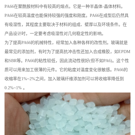
PA66
在聚酰胺材料中有较高的熔点。它是一种半晶体
-
晶体材料。
PA66
在较高温度也能保持较强的强度和刚度。
PA66
在成型后仍然具
有吸湿性，其程度主要取决于材料的组成、壁厚以及环境条件。在
产品设计时，一定要考虑吸湿性对几何稳定性的影响。
为了提高
PA66
的机械特性，经常加入各种各样的改性剂。玻璃就是
最常见的添加剂，有时为了提高抗冲击性还加入合成橡胶，如
EPDM
和
SBR
等。
PA66
的粘性较低，因此流动性很好
(
但不如
PA6)
。这个性
质可以用来加工很薄的元件。它的粘度对温度变化很敏感。
PA66
的
收缩率在
1%~2%
之间，加入玻璃纤维添加剂可以将收缩率降低到
0.2%~1%
。