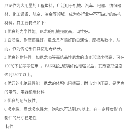
尼龙作为大用量的工程塑料，广泛用于机械、汽车、电器、纺织器
材、化工设备、航空、冶金等领域。成为各行业中不可缺少的结构
材料，其主要特点如下
:
1.
优良的力学性能。尼龙的机械强度高，韧性好。
2.
自润性、耐摩擦性好。尼龙具有很好酌自润性，摩擦系数小，从
而，作为传动部件其使用寿命长。
3.
优良的耐热性。如尼龙
46
等高结晶性尼龙的热变形温度很高，可在
150
℃下长期期使用
..
。
PA66
经过玻璃纤维增强以后，其热变形温度
达到
250
℃以上。
4.
优异的电绝缘性能。尼龙的体积电阻很高，耐击穿电压高，是优良
的电气、电器绝缘材料
5.
优良的耐气候性。
6.
吸水性。尼龙吸水性大，饱和水可达到
3%
以上。在一定程度影响
制件的尺寸稳定性
特性