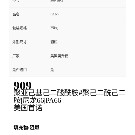
909 BK?
型号
PA66
品名
25kg
包装规格
外形尺寸
颗粒
厂家
美国奥升德
是否进口
是
909
聚亚己基己二酸酰胺#聚己二酰己二
胺|尼龙66|PA66
美国首诺
填充物:阻燃