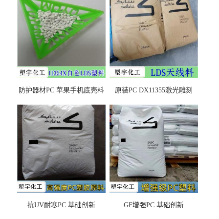
防护器材PC 苹果手机底壳料
原装PC DX11355激光雕刻
DX11354X货源充足，无后顾
LDS塑料 材质证明
之忧
抗UV耐寒PC 基础创新
GF增强PC 基础创新
EXL9034塑料
EXL5429S紫外线稳定 阻燃