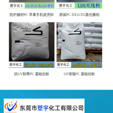
防护器材PC 苹果手机底壳料
原装PC DX11355激光雕刻
DX11354X货源充足，无后顾
LDS塑料 材质证明
之忧
抗UV耐寒PC 基础创新
GF增强PC 基础创新
EXL9034塑料
EXL5429S紫外线稳定 阻燃