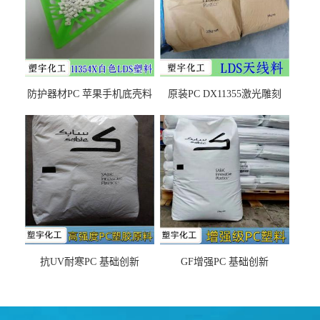
防护器材PC 苹果手机底壳料
原装PC DX11355激光雕刻
DX11354X货源充足，无后顾
LDS塑料 材质证明
之忧
抗UV耐寒PC 基础创新
GF增强PC 基础创新
EXL9034塑料
EXL5429S紫外线稳定 阻燃