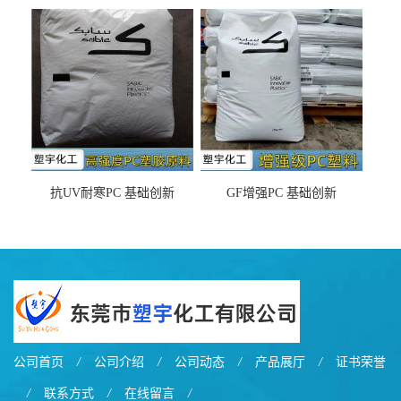
DX11354X货源充足，无后顾
LDS塑料 材质证明
之忧
抗UV耐寒PC 基础创新
GF增强PC 基础创新
EXL9034塑料
EXL5429S紫外线稳定 阻燃
公司首页
/
公司介绍
/
公司动态
/
产品展厅
/
证书荣誉
/
联系方式
/
在线留言
/