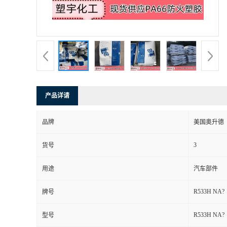
产品详请
品牌
美国奥升德
3
货号
用途
汽车部件
R533H NA?
牌号
R533H NA?
型号