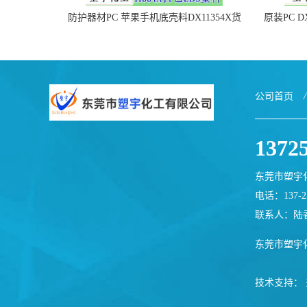
防护器材PC 苹果手机底壳料DX11354X货
原装PC D
源充足，无后顾之忧
公司首页
/
1372
东莞市塑宇
电话：137-25
联系人：陆
东莞市塑宇
技术支持：