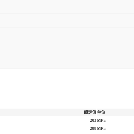
额定值
单位
203
MPa
288
MPa