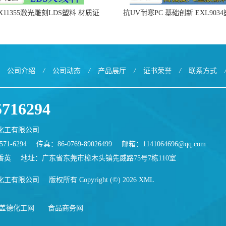
X11355激光雕刻LDS塑料 材质证
抗UV耐寒PC 基础创新 EXL903
明
公司介绍
/
公司动态
/
产品展厅
/
证书荣誉
/
联系方式
5716294
化工有限公司
71-6294
传真：86-0769-89026499
邮箱：
1141064696@qq.com
香英
地址：广东省东莞市樟木头镇先威路75号7栋110室
化工有限公司
版权所有 Copyright (©) 2026
XML
盖德化工网
食品商务网