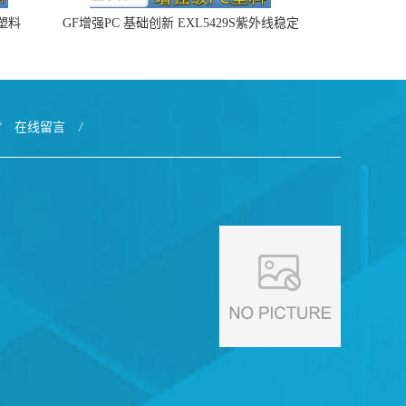
4塑料
GF增强PC 基础创新 EXL5429S紫外线稳定
阻燃
/
在线留言
/