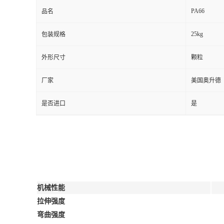
PA66
品名
25kg
包装规格
外形尺寸
颗粒
厂家
美国奥升德
是否进口
是
机械性能
拉伸强度
弯曲强度