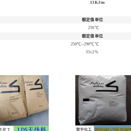
13
KJ/m
额定值
单位
250
℃
额定值
单位
250℃--290℃
℃
33±2
%