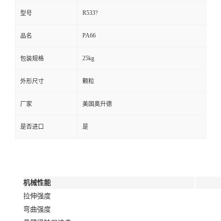
R533?
型号
PA66
品名
25kg
包装规格
外形尺寸
颗粒
厂家
美国奥升德
是否进口
是
机械性能
拉伸强度
弯曲强度