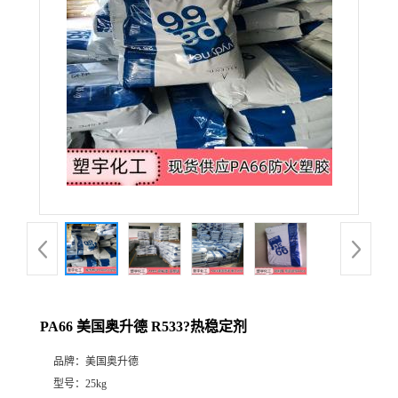
PA66 美国奥升德 R533?热稳定剂
品牌：
美国奥升德
型号：
25kg