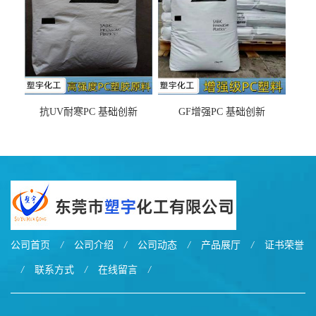
抗UV耐寒PC 基础创新
GF增强PC 基础创新
EXL9034塑料
EXL5429S紫外线稳定 阻燃
公司首页
/
公司介绍
/
公司动态
/
产品展厅
/
证书荣誉
/
联系方式
/
在线留言
/