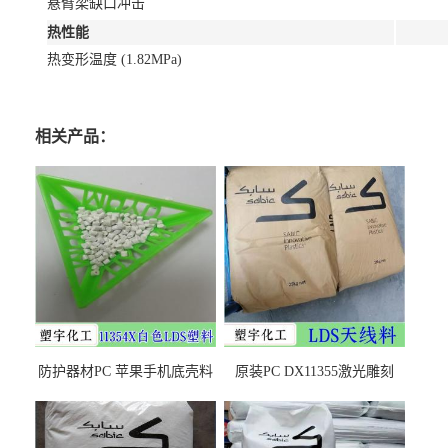
悬臂梁缺口冲击
热性能
热变形温度 (1.82MPa)
相关产品：
防护器材PC 苹果手机底壳料
原装PC DX11355激光雕刻
DX11354X货源充足，无后顾
LDS塑料 材质证明
之忧