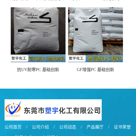
DX11354X货源充足，无后顾
LDS塑料 材质证明
之忧
抗UV耐寒PC 基础创新
GF增强PC 基础创新
EXL9034塑料
EXL5429S紫外线稳定 阻燃
公司首页
/
公司介绍
/
公司动态
/
产品展厅
/
证书荣誉