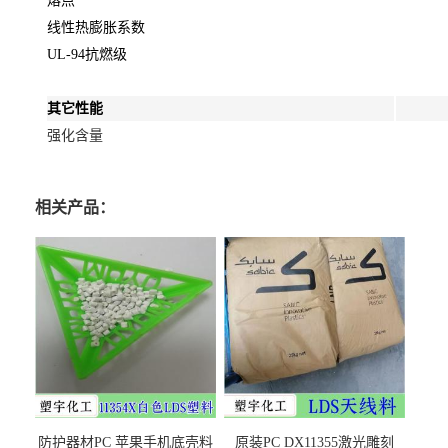
熔点
线性热膨胀系数
UL-94抗燃级
其它性能
强化含量
相关产品：
防护器材PC 苹果手机底壳料
原装PC DX11355激光雕刻