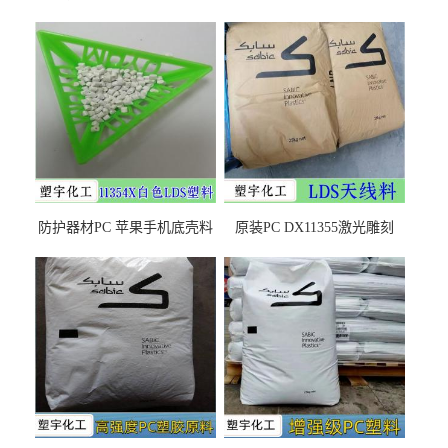
防护器材PC 苹果手机底壳料
原装PC DX11355激光雕刻
DX11354X货源充足，无后顾
LDS塑料 材质证明
之忧