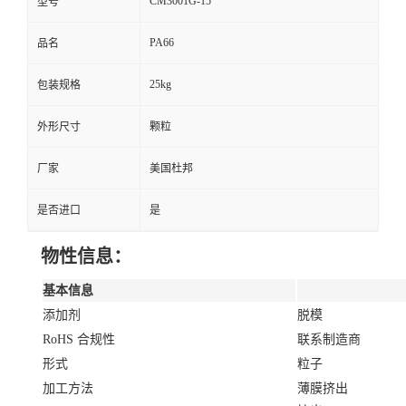
CM3001G-15
型号
PA66
品名
25kg
包装规格
外形尺寸
颗粒
厂家
美国杜邦
是否进口
是
物性信息：
基本信息
添加剂
脱模
RoHS 合规性
联系制造商
形式
粒子
加工方法
薄膜挤出