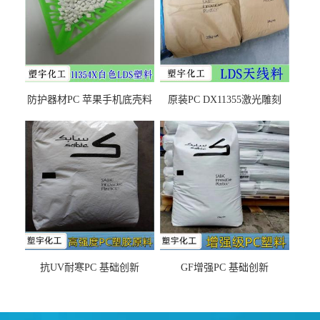
防护器材PC 苹果手机底壳料
原装PC DX11355激光雕刻
DX11354X货源充足，无后顾
LDS塑料 材质证明
之忧
抗UV耐寒PC 基础创新
GF增强PC 基础创新
EXL9034塑料
EXL5429S紫外线稳定 阻燃