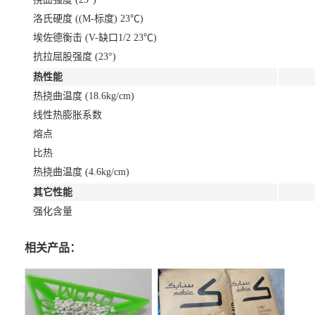
洛氏硬度 ((M-标度) 23℃)
埃佐德衡击 (V-缺口1/2 23℃)
抗拉屈股强度 (23°)
热性能
热挠曲温度 (18.6kg/cm)
线性热膨胀系数
熔点
比热
热挠曲温度 (4.6kg/cm)
其它性能
强化含量
相关产品：