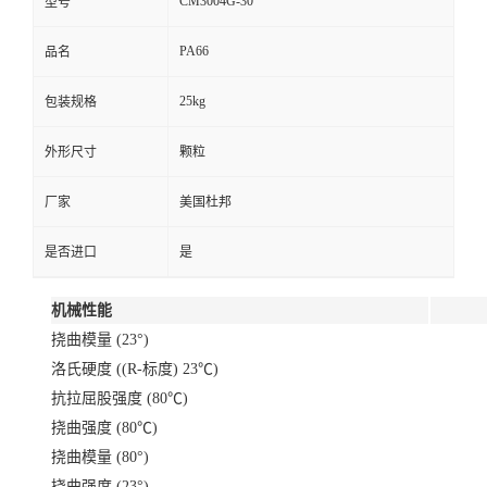
CM3004G-30
型号
PA66
品名
25kg
包装规格
外形尺寸
颗粒
厂家
美国杜邦
是否进口
是
机械性能
挠曲模量 (23°)
洛氏硬度 ((R-标度) 23℃)
抗拉屈股强度 (80℃)
挠曲强度 (80℃)
挠曲模量 (80°)
挠曲强度 (23°)