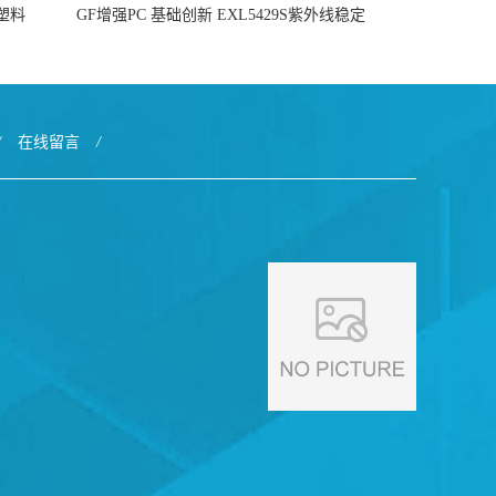
4塑料
GF增强PC 基础创新 EXL5429S紫外线稳定
阻燃
/
在线留言
/