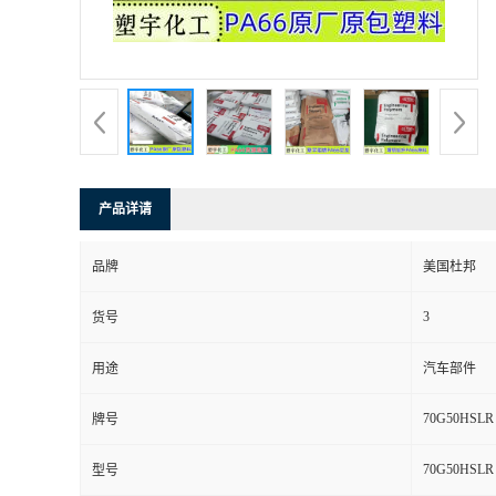
产品详请
品牌
美国杜邦
3
货号
用途
汽车部件
70G50HSLR
牌号
70G50HSLR
型号