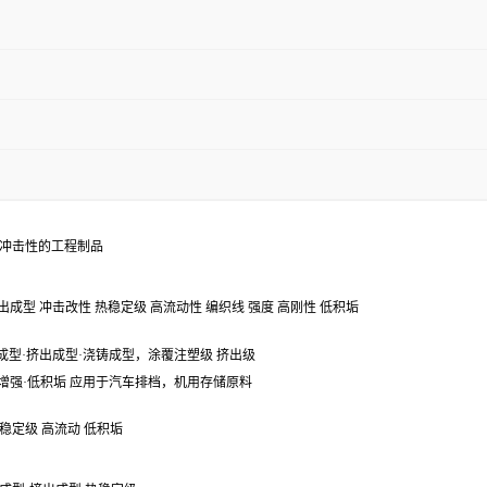
抗冲击性的工程制品
出成型 冲击改性 热稳定级 高流动性 编织线 强度 高刚性 低积垢
成型·挤出成型·浇铸成型，涂覆注塑级 挤出级
增强·低积垢 应用于汽车排档，机用存储原料
稳定级 高流动 低积垢