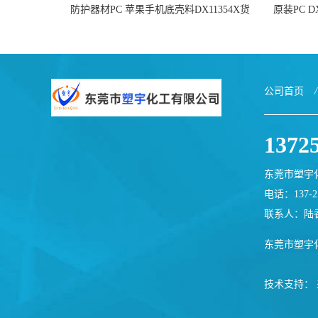
防护器材PC 苹果手机底壳料DX11354X货
原装PC D
源充足，无后顾之忧
公司首页
/
1372
东莞市塑宇
电话：137-25
联系人：陆
东莞市塑宇
技术支持：