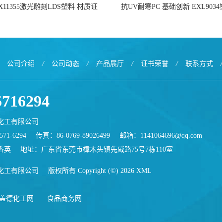
X11355激光雕刻LDS塑料 材质证
抗UV耐寒PC 基础创新 EXL903
明
公司介绍
/
公司动态
/
产品展厅
/
证书荣誉
/
联系方式
5716294
化工有限公司
71-6294
传真：86-0769-89026499
邮箱：
1141064696@qq.com
香英
地址：广东省东莞市樟木头镇先威路75号7栋110室
化工有限公司
版权所有 Copyright (©) 2026
XML
盖德化工网
食品商务网