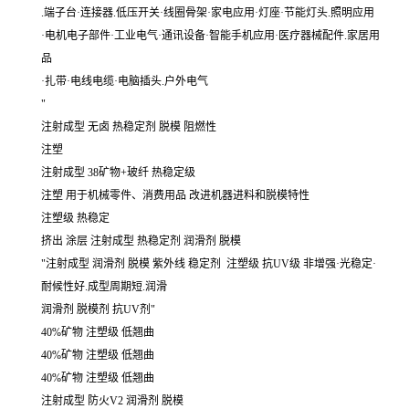
.端子台·连接器.低压开关·线圈骨架·家电应用·灯座·节能灯头.照明应用
·电机电子部件·工业电气·通讯设备·智能手机应用·医疗器械配件.家居用
品
·扎带·电线电缆·电脑插头.户外电气
"
注射成型 无卤 热稳定剂 脱模 阻燃性
注塑
注射成型 38矿物+玻纤 热稳定级
注塑 用于机械零件、消费用品 改进机器进料和脱模特性
注塑级 热稳定
挤出 涂层 注射成型 热稳定剂 润滑剂 脱模
"注射成型 润滑剂 脱模 紫外线 稳定剂 注塑级 抗UV级 非增强·光稳定·
耐候性好.成型周期短.润滑
润滑剂 脱模剂 抗UV剂"
40%矿物 注塑级 低翘曲
40%矿物 注塑级 低翘曲
40%矿物 注塑级 低翘曲
注射成型 防火V2 润滑剂 脱模