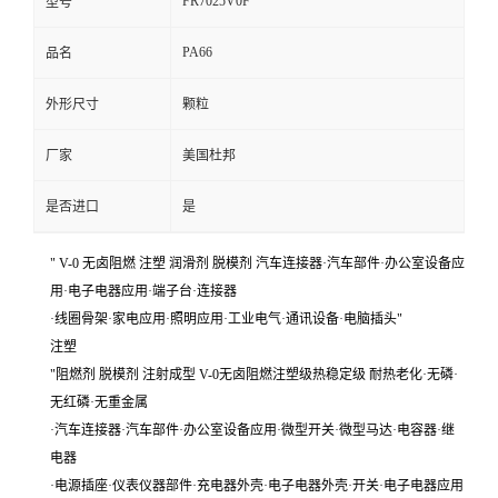
FR7025V0F
型号
PA66
品名
外形尺寸
颗粒
厂家
美国杜邦
是否进口
是
" V-0 无卤阻燃 注塑 润滑剂 脱模剂 汽车连接器·汽车部件·办公室设备应
用·电子电器应用·端子台·连接器
·线圈骨架·家电应用·照明应用·工业电气·通讯设备·电脑插头"
注塑
"阻燃剂 脱模剂 注射成型 V-0无卤阻燃注塑级热稳定级 耐热老化·无磷·
无红磷·无重金属
·汽车连接器·汽车部件·办公室设备应用·微型开关·微型马达·电容器·继
电器
·电源插座·仪表仪器部件·充电器外壳·电子电器外壳·开关·电子电器应用