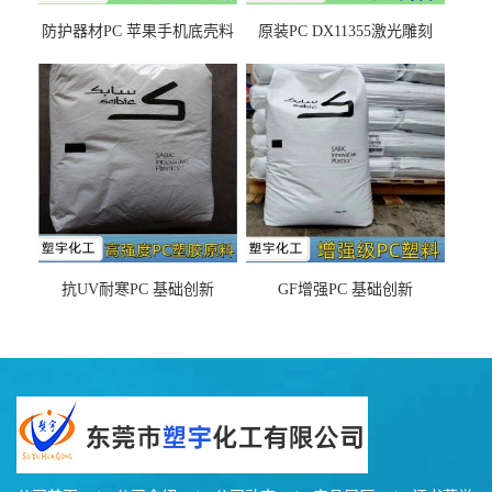
防护器材PC 苹果手机底壳料
原装PC DX11355激光雕刻
DX11354X货源充足，无后顾
LDS塑料 材质证明
之忧
抗UV耐寒PC 基础创新
GF增强PC 基础创新
EXL9034塑料
EXL5429S紫外线稳定 阻燃