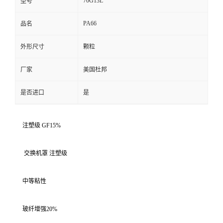
70G13L
型号
PA66
品名
外形尺寸
颗粒
厂家
美国杜邦
是否进口
是
注塑级 GF15%
交换机罩 注塑级
中等粘性
玻纤增强20%