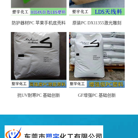
防护器材PC 苹果手机底壳料
原装PC DX11355激光雕刻
DX11354X货源充足，无后顾
LDS塑料 材质证明
之忧
抗UV耐寒PC 基础创新
GF增强PC 基础创新
EXL9034塑料
EXL5429S紫外线稳定 阻燃