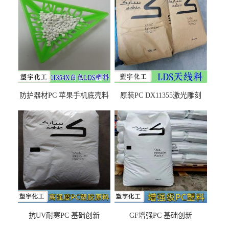
防护器材PC 苹果手机底壳料
原装PC DX11355激光雕刻
DX11354X货源充足，无后顾
LDS塑料 材质证明
之忧
抗UV耐寒PC 基础创新
GF增强PC 基础创新
EXL9034塑料
EXL5429S紫外线稳定 阻燃