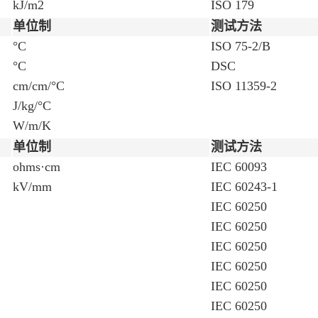
kJ/m2
ISO 179
单位制
测试方法
°C
ISO 75-2/B
°C
DSC
cm/cm/°C
ISO 11359-2
J/kg/°C
W/m/K
单位制
测试方法
ohms·cm
IEC 60093
kV/mm
IEC 60243-1
IEC 60250
IEC 60250
IEC 60250
IEC 60250
IEC 60250
IEC 60250