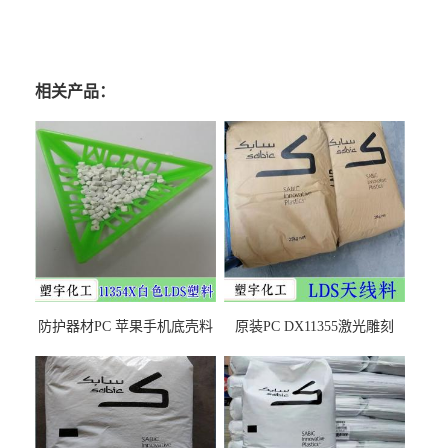
相关产品：
防护器材PC 苹果手机底壳料
原装PC DX11355激光雕刻
DX11354X货源充足，无后顾
LDS塑料 材质证明
之忧