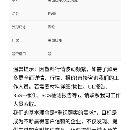
型号
美国杜邦70G20HSL
PA66
品名
外形尺寸
颗粒
厂家
美国杜邦
是否进口
是
温馨提示：因塑料行情波动频繁，如需了解更
多更全面详情、行情、报价
!
直接咨询我们的工
作人员。若需要材料详细
(
物性、
UL
报告、
RoSH
标准、
SGS
检测报告等
)
，请联系我司工作
人员索取。
我们的基本理念是
“重视顾客的需求”，目标是
成为不断赢得客户信赖的企业，不仅发现、提