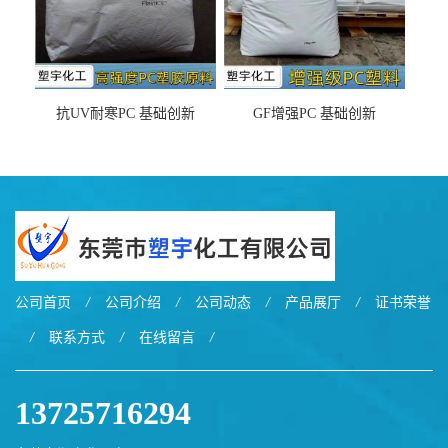
抗UV耐寒PC 基础创新
GF增强PC 基础创新
EXL9034塑料
EXL5429S紫外线稳定 阻燃
公司首页
/
公司介绍
/
公司动态
/
产品展厅
/
证书荣誉
/
联系方式
/
在线留言
/
13725716294