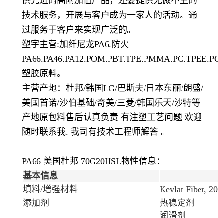
供先进的高附加值产品，还要提供无微不至的
技术服务，开展与客户成为一家人的活动。通
过服务于客户来实现广泛的。
塑宇主营
:
加纤尼龙
PA6.
防火
PA66.PA46.PA12.POM.PBT.TPE.PMMA.PC.TPEE.PC
塑胶原料。
主营产地：杜邦
/
韩国
LG/
巴斯夫
/
日本东丽
/
朗盛
/
美国首诺
/
沙伯基础
/
奇美
/
三菱
/
韩国乐天
/
沙特等
产地原包料售后认真负责 有注塑工艺问题 欢迎
随时联系我
.
我司有技术工程师解答 。
PA66 美国杜邦 70G20HSL
物性信息：
基本信息
填料/增强材料
Kevlar Fiber
添加剂
热稳定剂
润滑剂