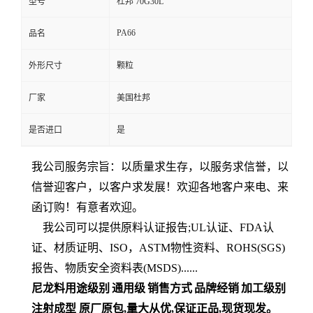
型号
杜邦 70G30L
PA66
品名
外形尺寸
颗粒
厂家
美国杜邦
是否进口
是
我公司服务宗旨：以质量求生存，以服务求信誉，以
信誉迎客户，以客户求发展！欢迎各地客户来电、来
函订购！有意者欢迎。
我公司可以提供原料认证报告;UL认证、FDA认
证、材质证明、ISO，ASTM物性资料、ROHS(SGS)
报告、物质安全资料表(MSDS)......
尼龙料
用途级别
通用级
销售方式
品牌经销
加工级别
注射成型
原厂原包
,量大从优,保证正品,现货现发
。