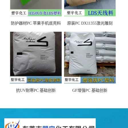
防护器材PC 苹果手机底壳料
原装PC DX11355激光雕刻
DX11354X货源充足，无后顾
LDS塑料 材质证明
之忧
抗UV耐寒PC 基础创新
GF增强PC 基础创新
EXL9034塑料
EXL5429S紫外线稳定 阻燃