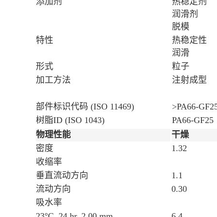
添加剂
热稳定剂
润滑剂
脱模
特性
热稳定性
润滑
形式
粒子
加工方法
注射成型
部件标识代码 (ISO 11469)
>PA66-GF2
树脂ID (ISO 1043)
PA66-GF25
物理性能
干燥
密度
1.32
收缩率
垂直流动方向
1.1
流动方向
0.30
吸水率
23°C, 24 hr, 2.00 mm
6.4