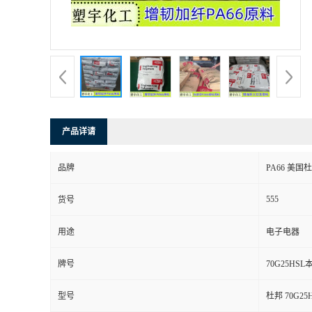
产品详请
品牌
PA66 美国杜
555
货号
用途
电子电器
牌号
70G25HS
型号
杜邦 70G25