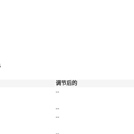
5
调节后的
--
--
--
--