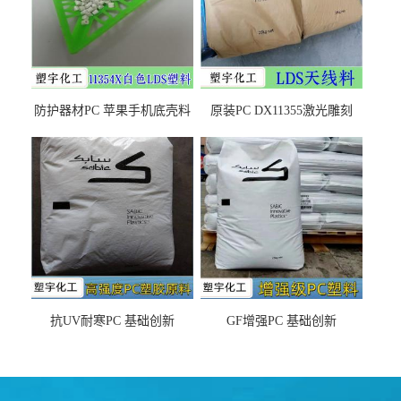
防护器材PC 苹果手机底壳料
原装PC DX11355激光雕刻
DX11354X货源充足，无后顾
LDS塑料 材质证明
之忧
抗UV耐寒PC 基础创新
GF增强PC 基础创新
EXL9034塑料
EXL5429S紫外线稳定 阻燃