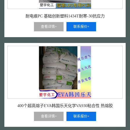
耐电痕PC 基础创新塑料1434T耐寒-30抗应力
查看详情+
联系报价+
400个超高熔子EVA韩国乐天化学VA930粘合性 热熔胶
查看详情+
联系报价+