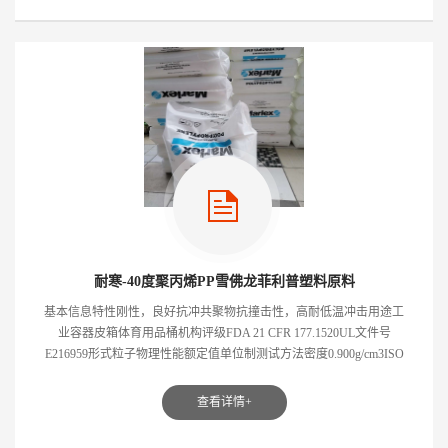
耐寒-40度聚丙烯PP雪佛龙菲利普塑料原料
基本信息特性刚性，良好抗冲共聚物抗撞击性，高耐低温冲击用途工
业容器皮箱体育用品桶机构评级FDA 21 CFR 177.1520UL文件号
E216959形式粒子物理性能额定值单位制测试方法密度0.900g/cm3ISO
1183熔流率（熔体流动速率...
查看详情+