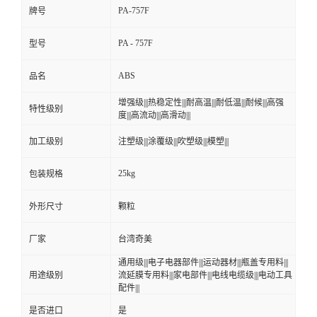
PA-757F
牌号
PA - 757F
型号
ABS
品名
增强级|||热稳定性|||耐高温|||耐低温|||耐候|||高强
特性级别
度|||高流动|||高滑动|||
加工级别
注塑级|||涂覆级|||吹塑级|||模塑|||
25kg
包装规格
外形尺寸
颗粒
厂家
台湾奇美
通用级|||电子电器部件|||运动器材|||瓶盖专用料|||
用途级别
流延膜专用料|||家电部件|||电线电缆级|||电动工具
配件|||
是否进口
是