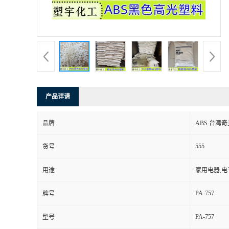
产品详请
品牌
ABS 台湾奇美
555
货号
用途
家用电器,电
PA-757
牌号
PA-757
型号