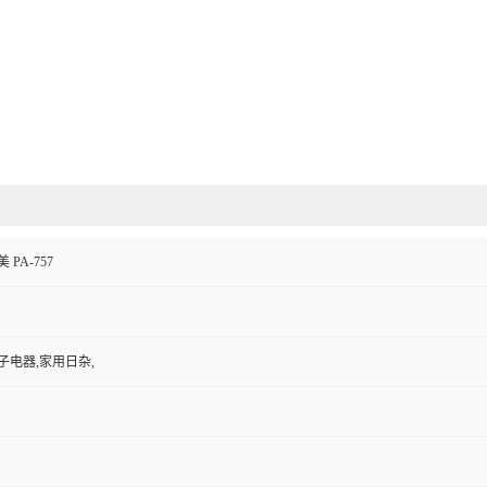
 PA-757
子电器,家用日杂,