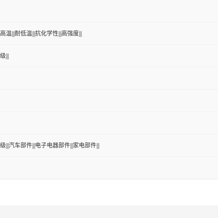
温|||耐低温|||抗化学性|||高强度|||
|||
级|||汽车部件|||电子电器部件|||家电部件|||