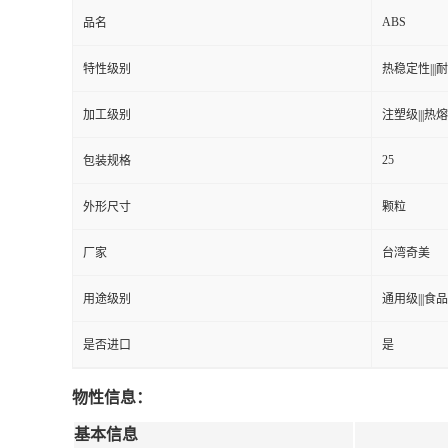
ABS
品名
特性级别
热稳定性|||耐高
加工级别
注塑级|||热熔级
25
包装规格
外形尺寸
颗粒
厂家
台湾奇美
用途级别
通用级|||食品
是否进口
是
物性信息：
基本信息