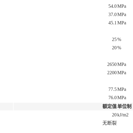
54.0
MPa
37.0
MPa
45.1
MPa
25
%
20
%
2650
MPa
2200
MPa
77.5
MPa
76.0
MPa
额定值
单位制
20
kJ/m2
无断裂