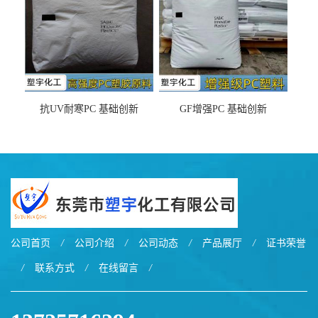
抗UV耐寒PC 基础创新
GF增强PC 基础创新
EXL9034塑料
EXL5429S紫外线稳定 阻燃
公司首页
/
公司介绍
/
公司动态
/
产品展厅
/
证书荣誉
/
联系方式
/
在线留言
/