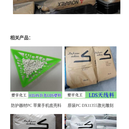
相关产品：
防护器材PC 苹果手机底壳料
原装PC DX11355激光雕刻
DX11354X货源充足，无后顾
LDS塑料 材质证明
之忧