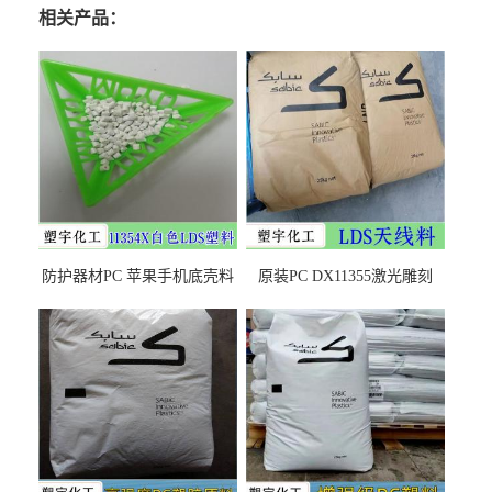
相关产品：
防护器材PC 苹果手机底壳料
原装PC DX11355激光雕刻
DX11354X货源充足，无后顾
LDS塑料 材质证明
之忧