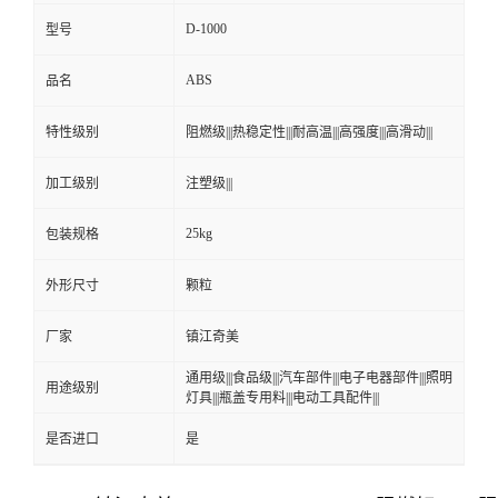
D-1000
型号
ABS
品名
特性级别
阻燃级|||热稳定性|||耐高温|||高强度|||高滑动|||
加工级别
注塑级|||
25kg
包装规格
外形尺寸
颗粒
厂家
镇江奇美
通用级|||食品级|||汽车部件|||电子电器部件|||照明
用途级别
灯具|||瓶盖专用料|||电动工具配件|||
是否进口
是