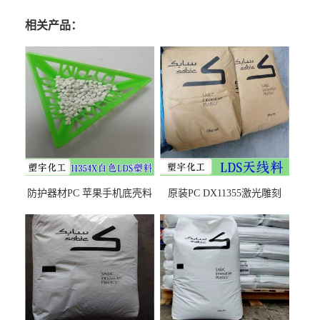
相关产品：
防护器材PC 苹果手机底壳料
原装PC DX11355激光雕刻
DX11354X货源充足，无后顾
LDS塑料 材质证明
之忧