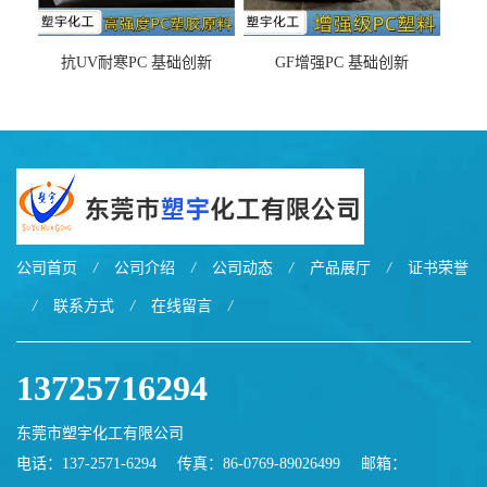
抗UV耐寒PC 基础创新
GF增强PC 基础创新
EXL9034塑料
EXL5429S紫外线稳定 阻燃
公司首页
/
公司介绍
/
公司动态
/
产品展厅
/
证书荣誉
/
联系方式
/
在线留言
/
13725716294
东莞市塑宇化工有限公司
电话：137-2571-6294
传真：86-0769-89026499
邮箱：