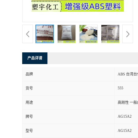
产品详请
品牌
ABS 台湾台化
555
货号
用途
高刚性 一般
AG15A2
牌号
AG15A2
型号