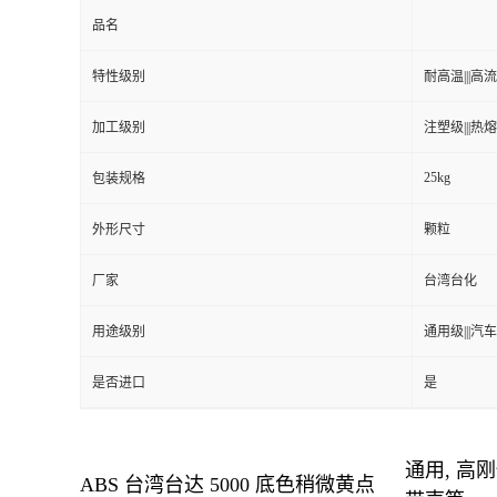
品名
特性级别
耐高温|||高流动
加工级别
注塑级|||热熔级
25kg
包装规格
外形尺寸
颗粒
厂家
台湾台化
用途级别
通用级|||汽车
是否进口
是
通用, 高
ABS 台湾台达 5000 底色稍微黄点