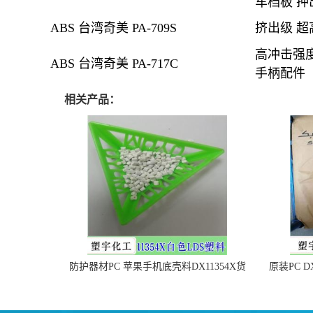
车档板 押
ABS 台湾奇美 PA-709S
挤出级
超
高冲击强度
ABS 台湾奇美 PA-717C
手柄配件
相关产品：
防护器材PC 苹果手机底壳料DX11354X货
原装PC D
源充足，无后顾之忧