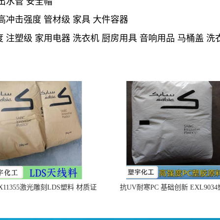
出水管 安全帽
高冲击强度 管材级 家具 大件容器
 注塑级 家用电器 洗衣机 厨房用具 音响用品 马桶盖 洗
X11355激光雕刻LDS塑料 材质证
抗UV耐寒PC 基础创新 EXL903
明