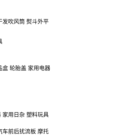
 干发吹风筒 熨斗外平
具
品盒 轮胎盖 家用电器
器 家用日杂 塑料玩具
 汽车前后扰流板 摩托