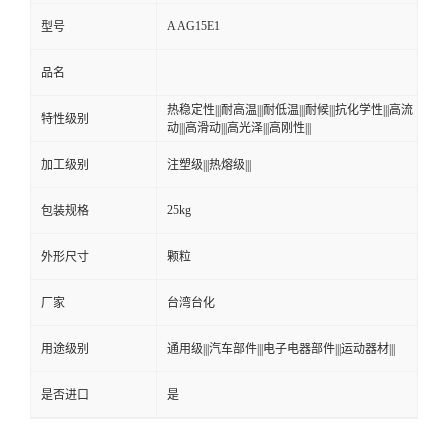
A AG15E1
型号
品名
热稳定性|||耐高温|||耐低温|||耐候|||抗化学性|||高流
特性级别
动|||高滑动|||高光泽|||高刚性|||
加工级别
注塑级|||热熔级|||
25kg
包装规格
外形尺寸
颗粒
厂家
台湾台化
用途级别
通用级|||汽车部件|||电子电器部件|||运动器材|||
是否进口
是