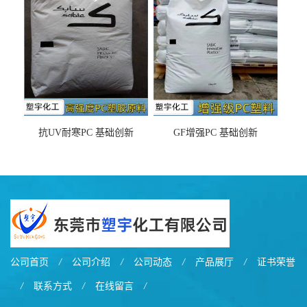
之忧
抗UV耐寒PC 基础创新
GF增强PC 基础创新
EXL9034塑料
EXL5429S紫外线稳定 阻燃
公司首页
/
公司介绍
/
公司动态
/
产品展厅
/
证书荣誉
/
联系方式
/
在线留言
/