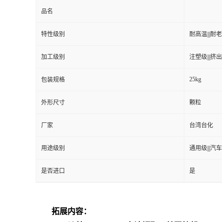
品名
特性级别
耐高温|||耐老化
加工级别
注塑级|||挤出级
25kg
包装规格
外形尺寸
颗粒
厂家
台湾台化
用途级别
通用级|||汽车
是否进口
是
拓展内容：