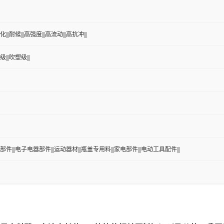
|||耐候|||高强度|||高流动|||高抗冲|||
|||吹塑级|||
部件|||电子电器部件|||运动器材|||瓶盖专用料|||家电部件|||电动工具配件|||