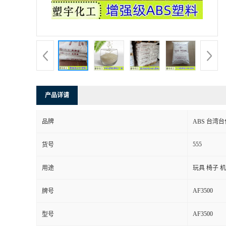
产品详请
品牌
ABS 台湾台化
555
货号
用途
玩具 椅子 
AF3500
牌号
AF3500
型号