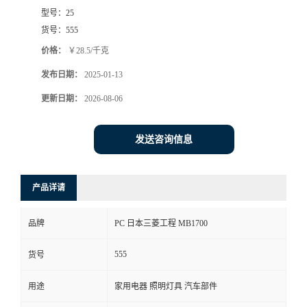
型号：
25
货号：
555
价格：
￥28.5/千克
发布日期：
2025-01-13
更新日期：
2026-08-06
发送咨询信息
产品详请
品牌
PC 日本三菱工程 MB1700
555
货号
用途
家用电器 照明灯具 汽车部件