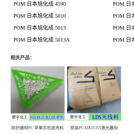
POM 日本旭化成 4590
POM 日
POM 日本旭化成 5010
POM 日
POM 日本旭化成 5013
POM 日
POM 日本旭化成 5013A
POM 日
相关产品：
防护器材PC 苹果手机底壳料
原装PC DX11355激光雕刻