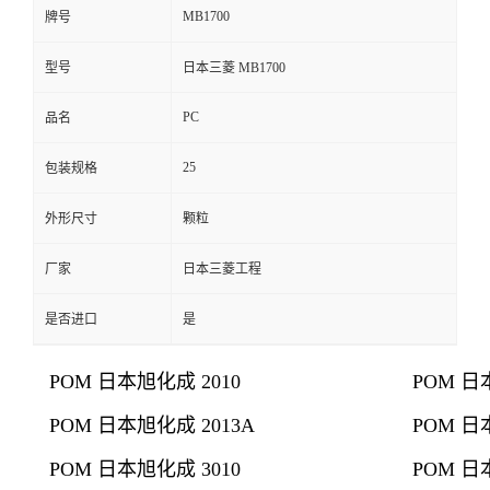
MB1700
牌号
型号
日本三菱 MB1700
PC
品名
25
包装规格
外形尺寸
颗粒
厂家
日本三菱工程
是否进口
是
POM 日本旭化成 2010
POM 日
POM 日本旭化成 2013A
POM 日
POM 日本旭化成 3010
POM 日