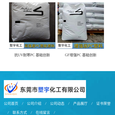
DX11354X货源充足，无后顾
LDS塑料 材质证明
之忧
抗UV耐寒PC 基础创新
GF增强PC 基础创新
EXL9034塑料
EXL5429S紫外线稳定 阻燃
公司首页
/
公司介绍
/
公司动态
/
产品展厅
/
证书荣誉
/
联系方式
/
在线留言
/