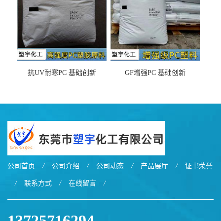
抗UV耐寒PC 基础创新
GF增强PC 基础创新
EXL9034塑料
EXL5429S紫外线稳定 阻燃
公司首页
/
公司介绍
/
公司动态
/
产品展厅
/
证书荣誉
/
联系方式
/
在线留言
/
13725716294