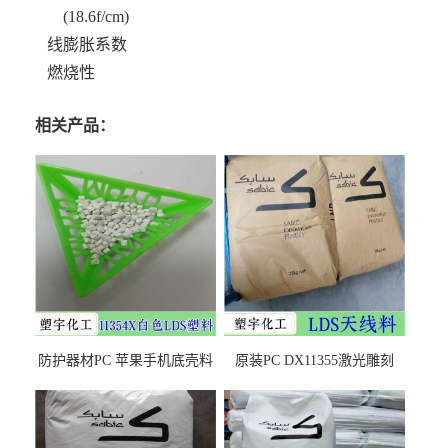
(18.6f/cm)
线膨胀系数
燃烧性
相关产品：
防护器材PC 苹果手机底壳料
原装PC DX11355激光雕刻
DX11354X货源充足，无后顾
LDS塑料 材质证明
之忧