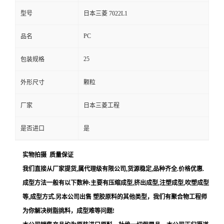
型号
日本三菱 7022L1
PC
品名
25
包装规格
外形尺寸
颗粒
厂家
日本三菱工程
是否进口
是
实物拍摄
质量保证
我们直接从厂家提货
,
属代理级有限公司
,
货源稳定
,
品种齐全
.
价格优惠
.
成型方法一般有以下数种
:
主要有压缩成型
,
挤出成型
,
注塑成型
,
吹塑成型
等
,
成型方式
.
另本公司出售 塑胶原料的其他类型，我们有聚合物工程师
为你解决树脂挑料，成型难等问题
!