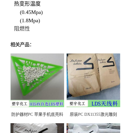
热变形温度
(0.45Mpa)
(1.8Mpa)
阻燃性
相关产品：
防护器材PC 苹果手机底壳料
原装PC DX11355激光雕刻
DX11354X货源充足，无后顾
LDS塑料 材质证明
之忧