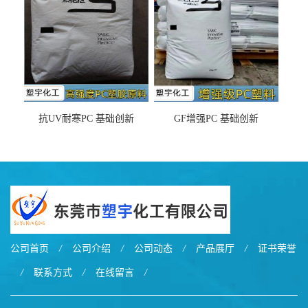
抗UV耐寒PC 基础创新
GF增强PC 基础创新
EXL9034塑料
EXL5429S紫外线稳定 阻燃
公司首页
/
公司介绍
/
公司动态
/
产品展厅
/
证书荣誉
/
联系方式
/
在线留言
/