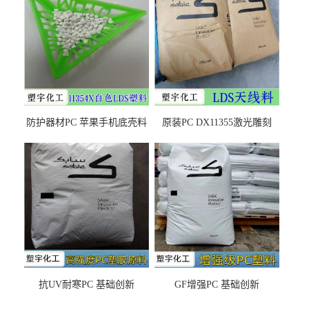
防护器材PC 苹果手机底壳料
原装PC DX11355激光雕刻
DX11354X货源充足，无后顾
LDS塑料 材质证明
之忧
抗UV耐寒PC 基础创新
GF增强PC 基础创新
EXL9034塑料
EXL5429S紫外线稳定 阻燃