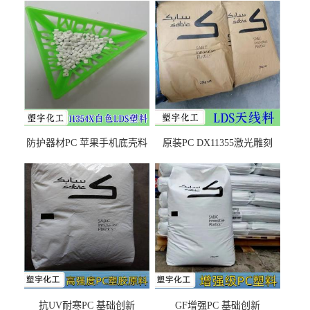
防护器材PC 苹果手机底壳料
原装PC DX11355激光雕刻
DX11354X货源充足，无后顾
LDS塑料 材质证明
之忧
抗UV耐寒PC 基础创新
GF增强PC 基础创新