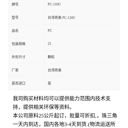
PC-110U
牌号
型号
台湾奇美 PC-110U
PC
品名
25
包装规格
外形尺寸
颗粒
厂家
台湾奇美
是否进口
是
我司购买材料均可以提供能力范围内技术支
持，提供相关环保等资料。
本公司原料
25
公斤起订，批量可折扣
,
，珠三角
一天内到达，国内各地
3-4
天到货
.(
物流运送所