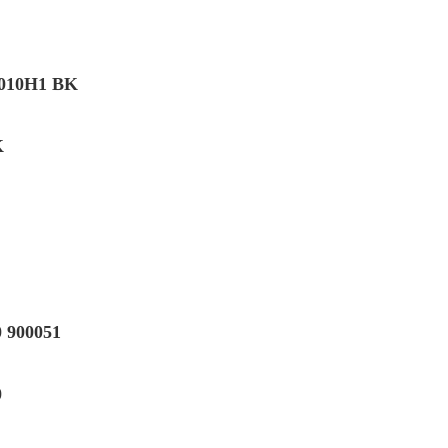
10H1 BK
K
900051
0