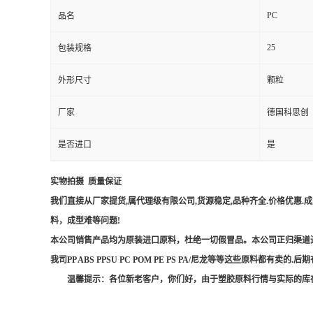
PC
品名
25
包装规格
外形尺寸
颗粒
厂家
德国科思创
是否进口
是
实物拍摄
质量保证
我们直接从厂家提货
,
属代理级有限公司
,
货源稳定
,
品种齐全
.
价格优惠
.
成
料，成型难等问题
!
本公司销售产品均为原装进口原料，杜绝一切假冒品。本公司正归渠道
我司
PP ABS PPSU PC POM PE PS PA/
尼龙等等这些原料都有卖的
.
后期
温馨提示：各位新老客户，你们好，由于塑胶原料行情与实际的库存