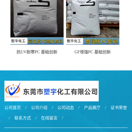
抗UV耐寒PC 基础创新
GF增强PC 基础创新
EXL9034塑料
EXL5429S紫外线稳定 阻燃
公司首页
/
公司介绍
/
公司动态
/
产品展厅
/
证书荣誉
/
联系方式
/
在线留言
/