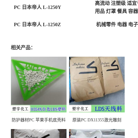
高流动 注塑级 适宜
PC 日本帝人 L-1250Y
用品 灯罩 餐具 容器
PC 日本帝人 L-1250Z
机械零件 电器 电
相关产品：
防护器材PC 苹果手机底壳料
原装PC DX11355激光雕刻
DX11354X货源充足，无后顾
LDS塑料 材质证明
之忧