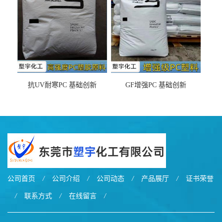
抗UV耐寒PC 基础创新
GF增强PC 基础创新
EXL9034塑料
EXL5429S紫外线稳定 阻燃
公司首页
/
公司介绍
/
公司动态
/
产品展厅
/
证书荣誉
/
联系方式
/
在线留言
/