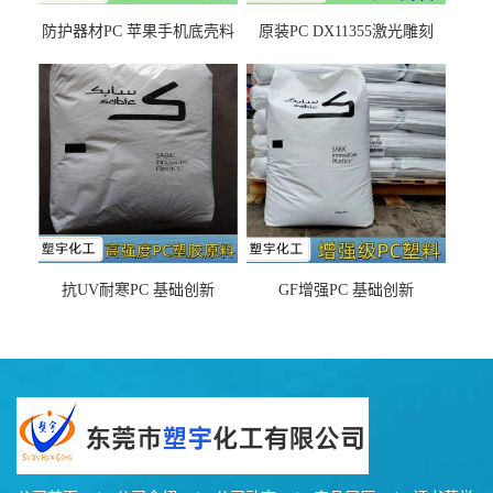
防护器材PC 苹果手机底壳料
原装PC DX11355激光雕刻
DX11354X货源充足，无后顾
LDS塑料 材质证明
之忧
抗UV耐寒PC 基础创新
GF增强PC 基础创新
EXL9034塑料
EXL5429S紫外线稳定 阻燃