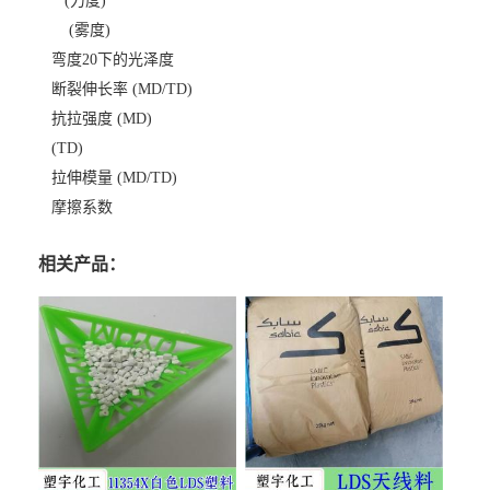
(力度)
(雾度)
弯度20下的光泽度
断裂伸长率 (MD/TD)
抗拉强度 (MD)
(TD)
拉伸模量 (MD/TD)
摩擦系数
相关产品：