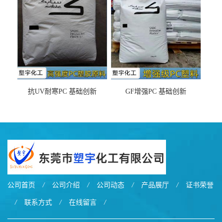
抗UV耐寒PC 基础创新
GF增强PC 基础创新
EXL9034塑料
EXL5429S紫外线稳定 阻燃
公司首页
/
公司介绍
/
公司动态
/
产品展厅
/
证书荣誉
/
联系方式
/
在线留言
/