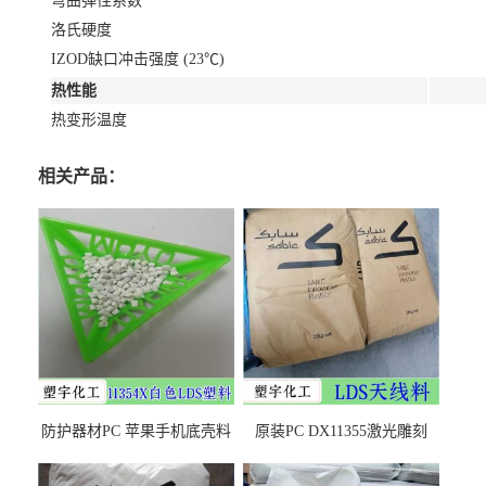
弯曲弹性系数
洛氏硬度
IZOD缺口冲击强度 (23℃)
热性能
热变形温度
相关产品：
防护器材PC 苹果手机底壳料
原装PC DX11355激光雕刻
DX11354X货源充足，无后顾
LDS塑料 材质证明
之忧