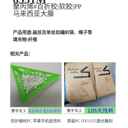
聚丙烯#百折胶|软胶|PP
马来西亚大藤
产品用途:扁丝及单丝如编织袋、绳子等
填充物:纤维
相关产品：
防护器材PC 苹果手机底壳料
原装PC DX11355激光雕刻