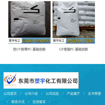
DX11354X货源充足，无后顾
LDS塑料 材质证明
之忧
抗UV耐寒PC 基础创新
GF增强PC 基础创新
EXL9034塑料
EXL5429S紫外线稳定 阻燃
公司首页
/
公司介绍
/
公司动态
/
产品展厅
/
证书荣誉
/
联系方式
/
在线留言
/