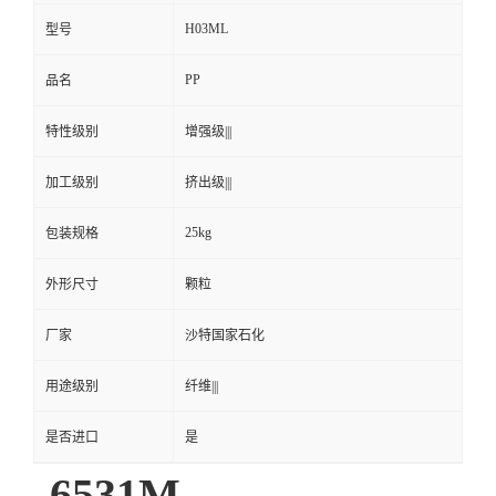
H03ML
型号
PP
品名
特性级别
增强级|||
加工级别
挤出级|||
25kg
包装规格
外形尺寸
颗粒
厂家
沙特国家石化
用途级别
纤维|||
是否进口
是
6531M