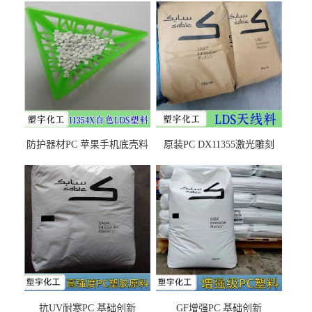
防护器材PC 苹果手机底壳料
原装PC DX11355激光雕刻
DX11354X货源充足，无后顾
LDS塑料 材质证明
之忧
抗UV耐寒PC 基础创新
GF增强PC 基础创新