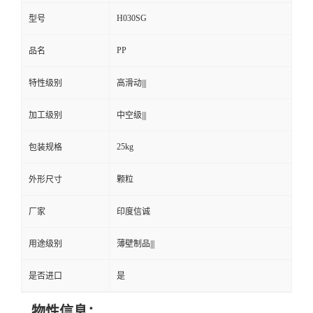
H030SG
型号
PP
品名
特性级别
高滑动|||
加工级别
中空级|||
25kg
包装规格
外形尺寸
颗粒
厂家
印度信诚
用途级别
薄壁制品|||
是否进口
是
物性信息：